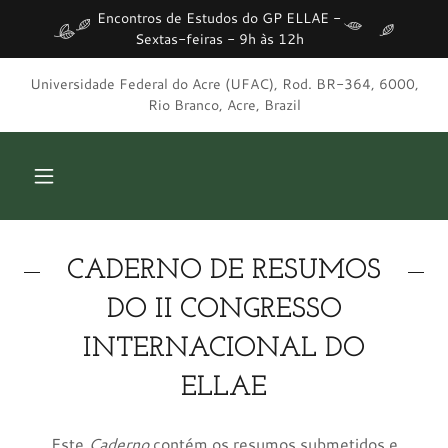
Encontros de Estudos do GP ELLAE -
Sextas-feiras - 9h às 12h
Universidade Federal do Acre (UFAC), Rod. BR-364, 6000,
Rio Branco, Acre, Brazil
CADERNO DE RESUMOS
DO II CONGRESSO
INTERNACIONAL DO
ELLAE
Este
Caderno
contém os resumos submetidos e